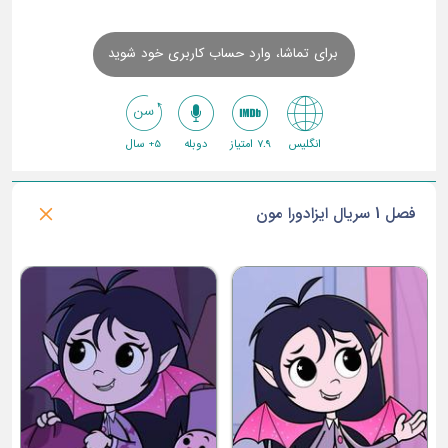
برای تماشا، وارد حساب کاربری خود شوید
انگلیس
7.9 امتیاز
دوبله
5+ سال
فصل 1 سریال ایزادورا مون
ق