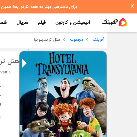
X
انیمیشن و کارتون
فیلم
سریال
شعر
آفرینک
مجموعه
هتل ترانسیلوانیا
هتل ترا
lvania
ه
ا