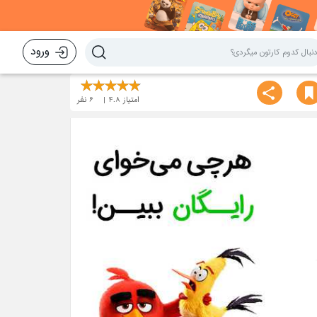
ورود
امتیاز
4.8
6
نفر