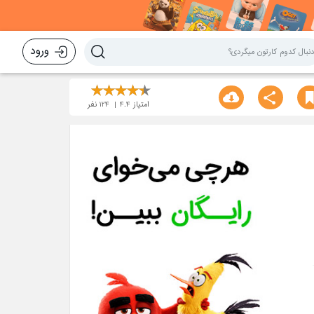
ورود
امتیاز
4.4
124
نفر