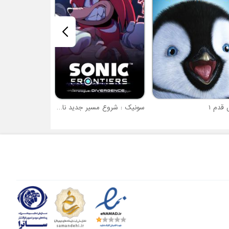
قدم 1
سونیک : شروع مسیر جدید ناکلز