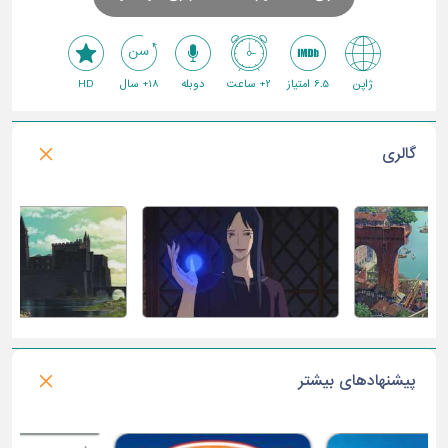
ژاپن
6.5 امتیاز
2+ ساعت
دوبله
18+ سال
HD
گالری
پیشنهادهای بیشتر