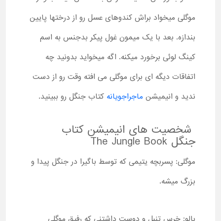
موگلی میخواد براش کندوهای عسل رو از درختها پایین
بندازه. بعد با یک میمون غول پیکر بدجنس به اسم
کینگ لوئی برخورد میکنه. اگه میخواید بدونید چه
اتفاقات دیگه ای برای موگلی می افته وقت رو از دست
ندید و انیمیشن
ماجراجویانه
کتاب جنگل رو ببینید.
شخصیت های انیمیشن کتاب
جنگل The Jungle Book
موگلی: پسربچه یتیمی که توسط باگیرا در جنگل پیدا و
بزرگ میشه.
بالو: خرس تنبل و دوست داشتنی که رفیق موگلی