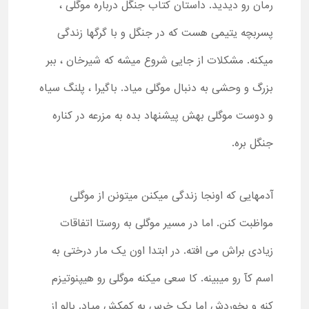
رمان رو دیدید. داستان کتاب جنگل درباره موگلی ،
پسربچه یتیمی هست که در جنگل و با گرگها زندگی
میکنه. مشکلات از جایی شروع میشه که شیرخان ، ببر
بزرگ و وحشی به دنبال موگلی میاد. باگیرا ، پلنگ سیاه
و دوست موگلی بهش پیشنهاد بده به مزرعه در کناره
جنگل بره.
آدمهایی که اونجا زندگی میکنن میتونن از موگلی
مواظبت کنن. اما در مسیر موگلی به روستا اتفاقات
زیادی براش می افته. در ابتدا اون یک مار درختی به
اسم کآ رو میبینه. کا سعی میکنه موگلی رو هیپنوتیزم
کنه و بخوردش اما یک خرس به کمکش میاد. بالو از