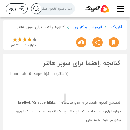
ورود
آفرینک
انیمیشن و کارتون
کتابچه راهنما برای سوپر هالتر
امتیاز
4.0
72
نفر
کتابچه راهنما برای سوپر هالتر
Handbok för superhjältar (2025)
انیمیشن کتابچه راهنما برای سوپر هالترHandbok för superhjältar 2025
درباره لیزای 10 ساله است که با پیداکردن یک کتابچه عجیب، به یک ابرقهرمان
تبدل می‌شود!
ادامه متن