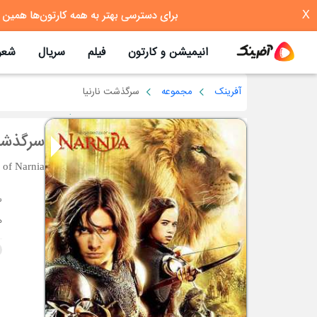
X
انیمیشن و کارتون
فیلم
سریال
شعر
آفرینک
مجموعه
سرگذشت نارنیا
سرگذشت 
 of Narnia
ه