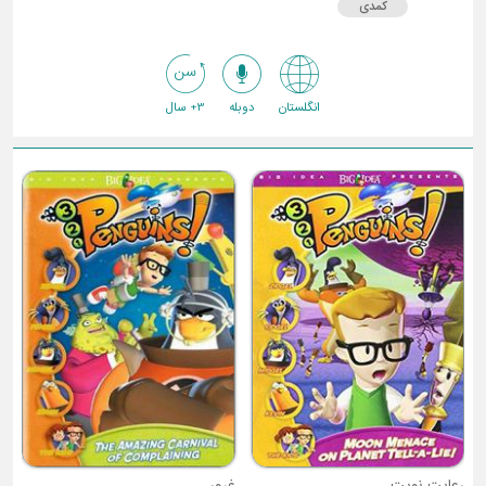
کمدی
انگلستان
دوبله
3+ سال
رعایت نوبت
غرور