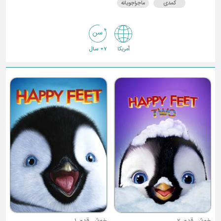
کمدی
ماجراجویانه
آمریکا
7+ سال
خوش قدم 2
خوش قدم 1