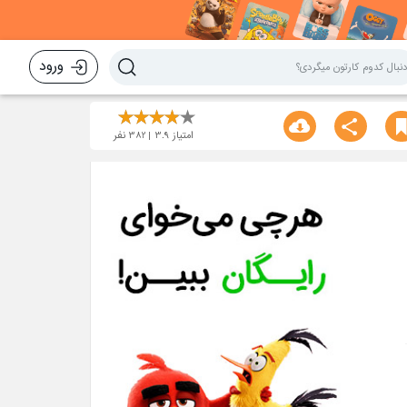
ورود
امتیاز
3.9
382
نفر