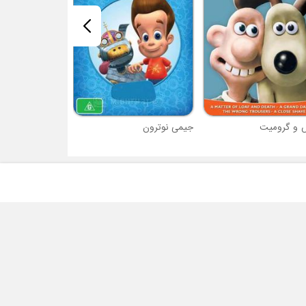
س و گرومیت
جیمی نوترون