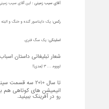
آقای سیب زمینی
: این آقای سیب زمینی
رکس
: یک دایناسور گنده و خنگ و البته
اسلینکی
: یک سگ فنری.
شعار تبلیغاتی داستان اسباب بازی Toy Story باز
اوووه. . . 3 بُعدی!!
تا سال 2010 سه قسمت سینمایی از داستان اسباب بازی ساخته شده.
انیمیشن های کوتاهی هم ب
رو در آفرینک ببینید.