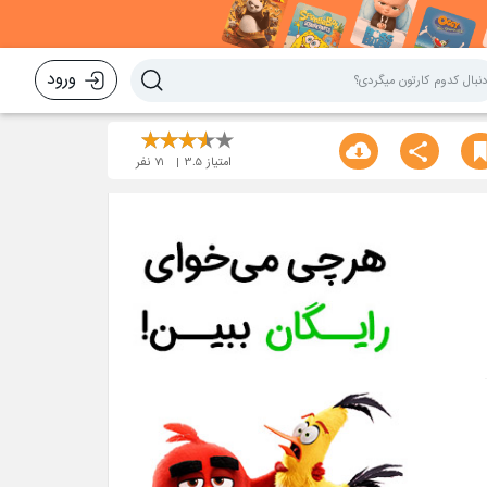
ورود
امتیاز
3.5
71
نفر