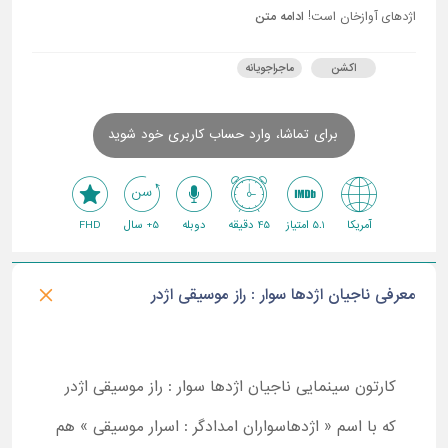
اژدهای آوازخان است!
ادامه متن
اکشن
ماجراجویانه
برای تماشا، وارد حساب کاربری خود شوید
آمریکا
5.1 امتیاز
45 دقیقه
دوبله
5+ سال
FHD
معرفی ناجیان اژدها سوار : راز موسیقی اژدر
کارتون سینمایی ناجیان اژدها سوار : راز موسیقی اژدر
که با اسم « اژدهاسواران امدادگر : اسرار موسیقی » هم