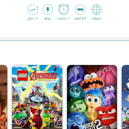
اسپانیا
5.3 امتیاز
1+ ساعت
دوبله
7+ سال