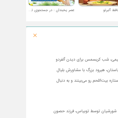
فظ آلبرتو
عصر یخبندان : در جستجوی تخم ها
دکی هستش. جیمی، شب کریسمس برای دیدن آلفردو
ستان، هیرود بزرگ با مشاورش بلیال
ره بیت‌اللحم رو می‌بینند و به دنبال
ئیس شورشیان توسط توبیاس، فرزند حصون