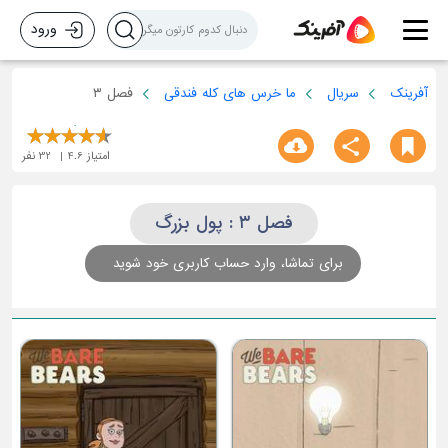
ورود
آفرینک
سریال
ما خرس های کله فندقی
فصل ۳
امتیاز
4.6
32
نفر
فصل ۳ : پول بزرگ
برای تماشا، وارد حساب کاربری خود شوید
کایل