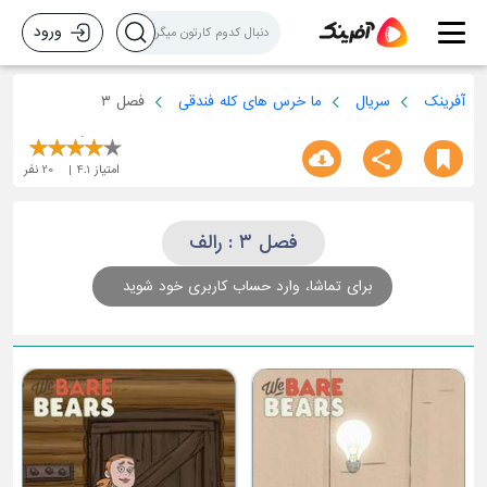
ورود
آفرینک
سریال
ما خرس های کله فندقی
فصل ۳
امتیاز
4.1
20
نفر
فصل ۳ : رالف
برای تماشا، وارد حساب کاربری خود شوید
کایل