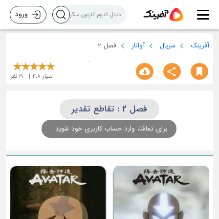
ورود
آفرینک
سریال
آواتار
فصل 2
امتیاز
4.8
19
نفر
فصل 2 : تقاطع تقدیر
برای تماشا، وارد حساب کاربری خود شوید
بازگشت به اوماشو