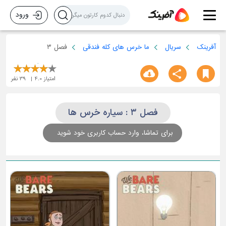
ورود
آفرینک
سریال
ما خرس های کله فندقی
فصل ۳
امتیاز
4.0
39
نفر
فصل ۳ : سیاره خرس ها
برای تماشا، وارد حساب کاربری خود شوید
کایل