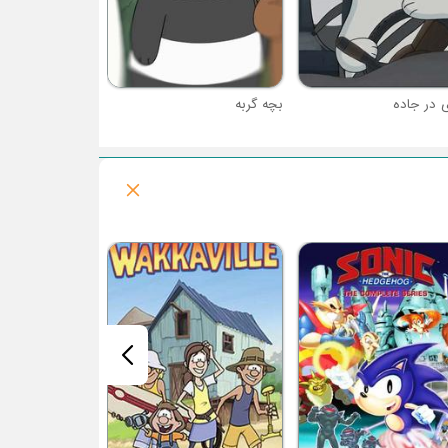
 در جاده
بچه گربه
فصل 4 : سگ های نگهبان