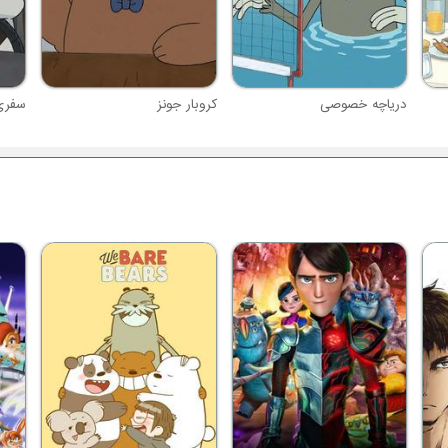
دریاچه خصوصی
کروبار جونز
سفری