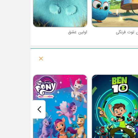
ن توت فرنگی
اولین عشق
فصل 1 : برو! برو! کوری کارسون