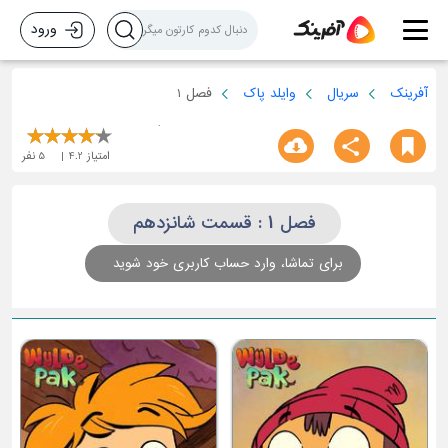
ورود
آفرینک
سریال
وایلد پاک
فصل 1
امتیاز
4.2
5
نفر
فصل 1 : قسمت شانزدهم
برای تماشا، وارد حساب کاربری خود شوید
قسمت سوم