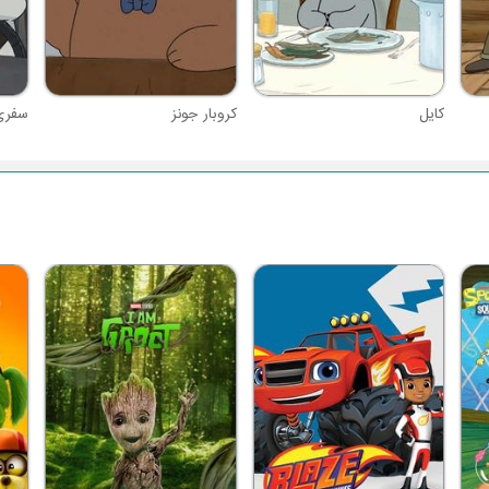
کایل
کروبار جونز
سفری