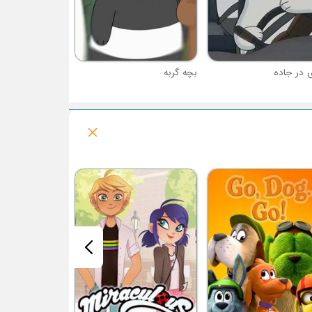
 در جاده
بچه گربه
فصل 1 : نهنگ تک شاخ متفاوت