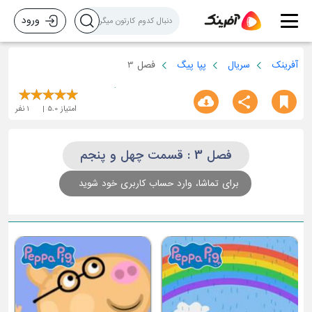
ورود
آفرینک
سریال
پپا پیگ
فصل 3
امتیاز
5.0
1
نفر
فصل 3 : قسمت چهل و پنجم
برای تماشا، وارد حساب کاربری خود شوید
ق