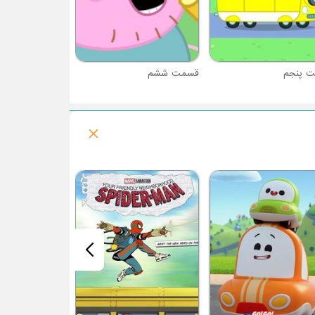
 پنجم
قسمت ششم
فصل 1 : استلا پرندگان خشمگین