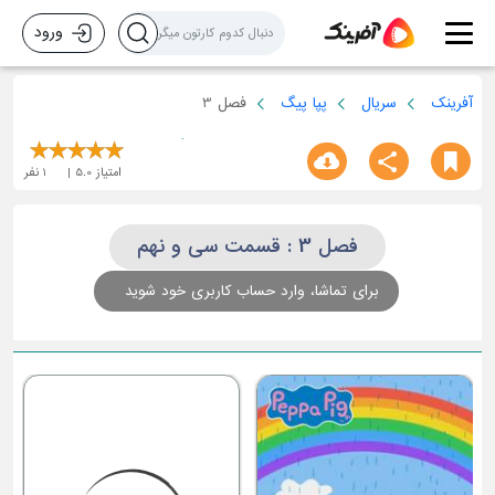
ورود
آفرینک
سریال
پپا پیگ
فصل 3
امتیاز
5.0
1
نفر
فصل 3 : قسمت سی و نهم
برای تماشا، وارد حساب کاربری خود شوید
ق