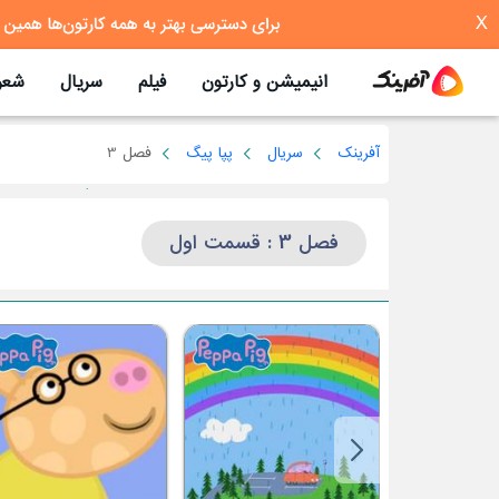
X
انیمیشن و کارتون
فیلم
سریال
شعر
آفرینک
سریال
پپا پیگ
فصل 3
فصل 3 : قسمت اول