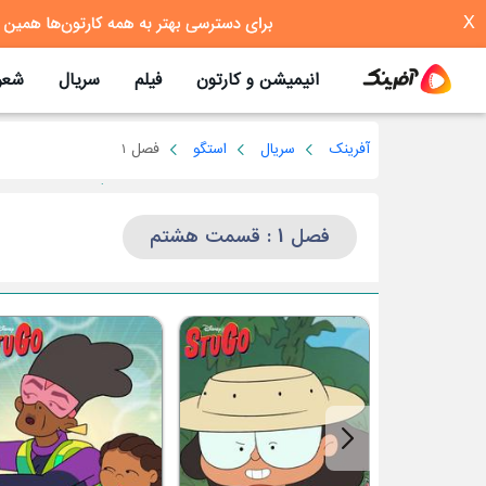
X
انیمیشن و کارتون
فیلم
سریال
شعر
آفرینک
سریال
استگو
فصل 1
فصل 1 : قسمت هشتم