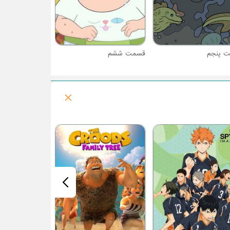
 پنجم
قسمت ششم
فصل ۱ : پلنگ صورتی