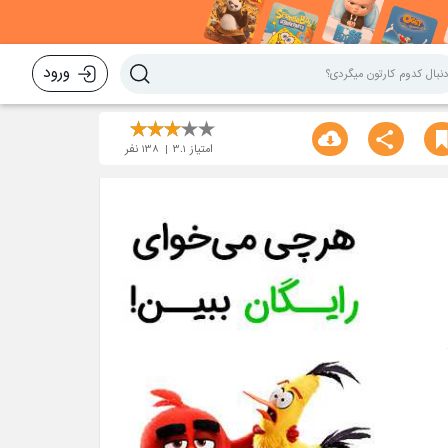
ورود
امتیاز
3.1
138
نفر