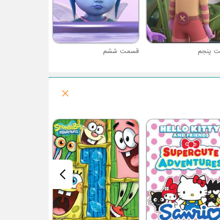
 پنجم
قسمت ششم
فصل 1 : بلویی