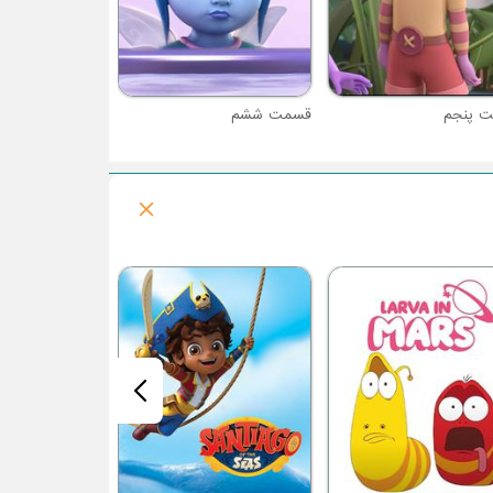
 پنجم
قسمت ششم
فصل 5 : باب اسفنجی