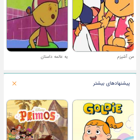
من آشپزم
یه عالمه داستان
پیشنهادهای بیشتر
فصل