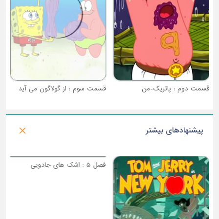
قسمت دوم : پاتریک-من
قسمت سوم : از گولاگون می آید
پیشنهادهای بیشتر
فصل