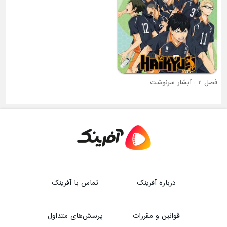
ای غول پیکر
فصل 2 : آبشار سرنوشت
فصل 6 : خانه عروسکی گابی
درباره آفرینک
تماس با آفرینک
قوانین و مقررات
پرسش‌های متداول