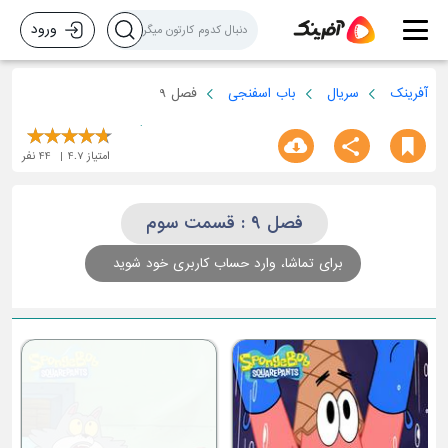
ورود
آفرینک
سریال
باب اسفنجی
فصل 9
امتیاز
4.7
44
نفر
فصل 9 : قسمت سوم
برای تماشا، وارد حساب کاربری خود شوید