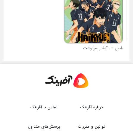
ای غول پیکر
فصل 2 : آبشار سرنوشت
فصل 6 : خانه عروسکی گابی
درباره آفرینک
تماس با آفرینک
قوانین و مقررات
پرسش‌های متداول