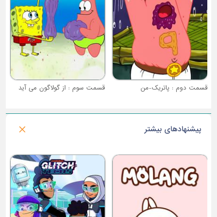
قسمت دوم : پاتریک-من
قسمت سوم : از گولاگون می آید
پیشنهادهای بیشتر
فصل 1