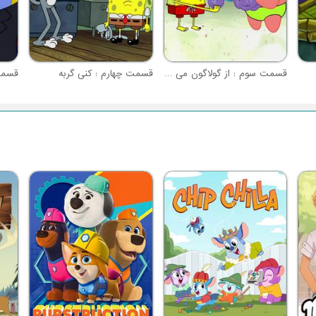
قسمت سوم : از گولاگون می آید
قسمت چهارم : کنی گربه