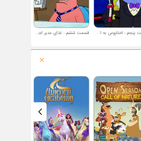
قسمت پنجم : اختاپوس به اضافه یک
قسمت ششم : غذای مدیر اجرایی
فصل 1 : دوستان کوچولوی ساگو