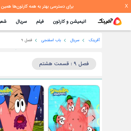
X
انیمیشن و کارتون
فیلم
سریال
شعر
آفرینک
سریال
باب اسفنجی
فصل 9
فصل 9 : قسمت هشتم