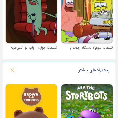
قسمت سوم : دستگاه چلاندن
قسمت چهارم : باب تو آشپزخونه
پیشنهادهای بیشتر
فصل 