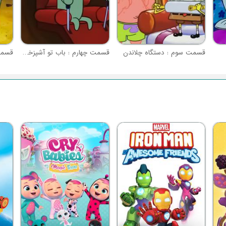
قسمت سوم : دستگاه چلاندن
قسمت چهارم : باب تو آشپزخونه