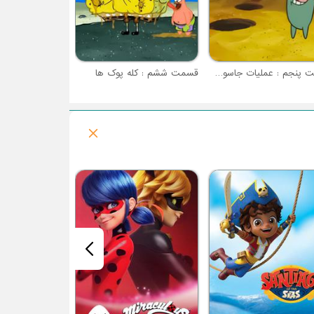
قسمت پنجم : عملیات جاسوسی
قسمت ششم : کله پوک ها
فصل 1 : ماشین ها در جاده