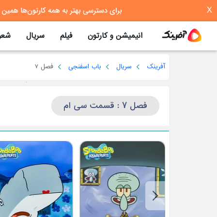
X
انیمیشن و کارتون
فیلم
سریال
شعر
آفرینک
سریال
باب اسفنجی
فصل 7
فصل 7 : قسمت سی ام