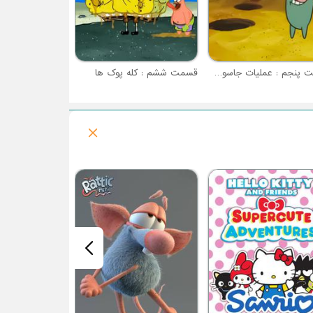
قسمت پنجم : عملیات جاسوسی
قسمت ششم : کله پوک ها
فصل 5 : پونی کوچولوی من