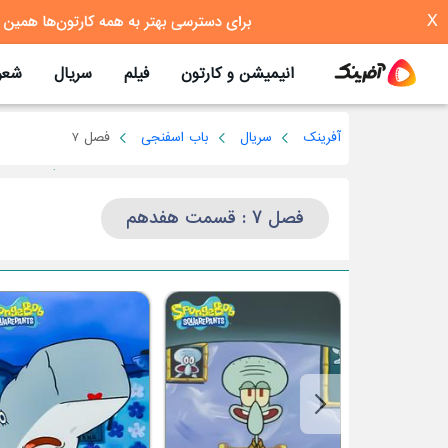
X
انیمیشن و کارتون
فیلم
سریال
شعر
آفرینک
سریال
باب اسفنجی
فصل 7
فصل 7 : قسمت هفدهم