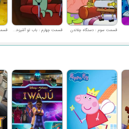
قسمت سوم : دستگاه چلاندن
قسمت چهارم : باب تو آشپزخونه