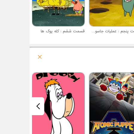
قسمت پنجم : عملیات جاسوسی
قسمت ششم : کله پوک ها
فصل 2 : النا از آوالور