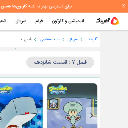
X
انیمیشن و کارتون
فیلم
سریال
شعر
آفرینک
سریال
باب اسفنجی
فصل 7
فصل 7 : قسمت شانزدهم