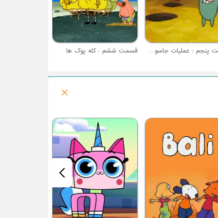
قسمت پنجم : عملیات جاسوسی
قسمت ششم : کله پوک ها