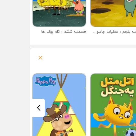
قسمت پنجم : عملیات جاسوسی
قسمت ششم : کله پوک ها