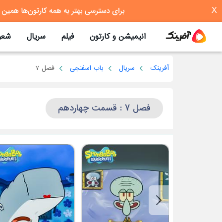
X
انیمیشن و کارتون
فیلم
سریال
شعر
آفرینک
سریال
باب اسفنجی
فصل 7
فصل 7 : قسمت چهاردهم