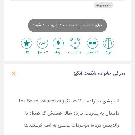
ماجراجویانه
برای تماشا، وارد حساب کاربری خود شوید
آمریکا
7.1 امتیاز
2+ ساعت
دوبله
12+ سال
HD
معرفی خانواده شگفت انگیز
انیمیشن خانواده شگفت انگیز The Secret Saturdays
داستان یه پسربچه یازده ساله هستش که همراه با
والدینش درباره موجودات عجیبی به اسم کریپتیدها