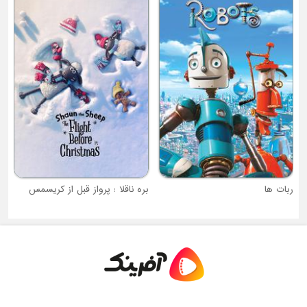
ل
ربات ها
بره ناقلا : پرواز قبل از کریسمس