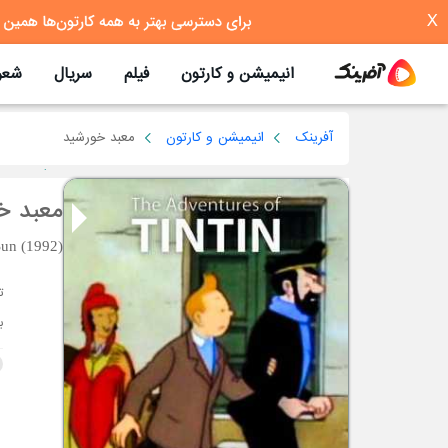
X
انیمیشن و کارتون
فیلم
سریال
شعر
آفرینک
انیمیشن و کارتون
معبد خورشید
معبد خ
Sun (1992)
ت
ب