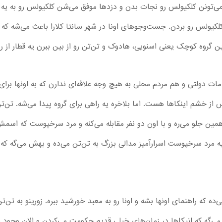
‌تونن کلکیولس رو نجات بدن و دزدها موفق می‌شن کلکیولس رو به یه جا
لکیولس رو بردن. جست‌و‌جوهای اونا در شهر سانتا کلارا باعث می‌شه که 
ین گروه کوچک یعنی اسنویی، هادوک و تن‌تن رو از بین ببرن یه قطار از ر
ت دولتی و هم مردم محلی به هیچ وجه علاقه‌ای ندارن که به اونها بر
ز خشم اینکاها هست. اما بلاخره یه راهی برای گروه پیدا می‌شه. تن‌ت
ن جلو می‌ره و با اون دو نفر مقابله می‌کنه و مرد سرخپوست که اسمش
یه مرد سرخپوست اسرارآمیز مدالی بزرگ به تن‌تن می‌ده و بهش می‌گه که
ی‌ده که راهنمای اونها بشه و اونا رو به معبد خورشید ببره. زورینو به تن
ی‌گه که انیکاها در زمان‌های خیلی قدیم حکومت می‌کردن و الان وجود ندا