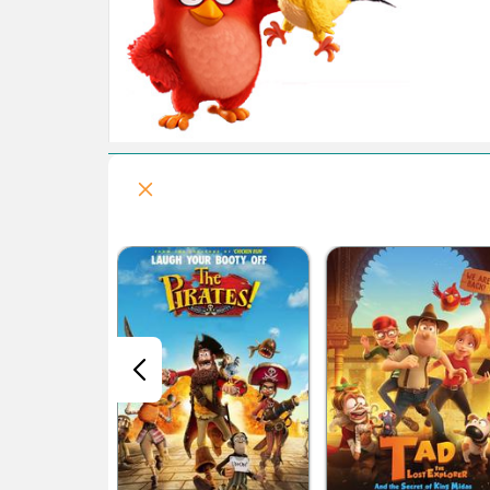
کله لرزونکی ها