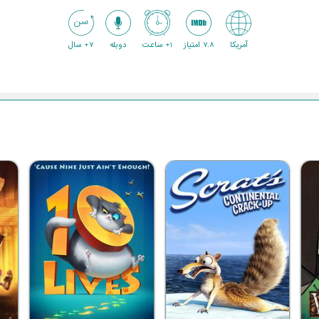
آمریکا
7.8 امتیاز
1+ ساعت
دوبله
7+ سال