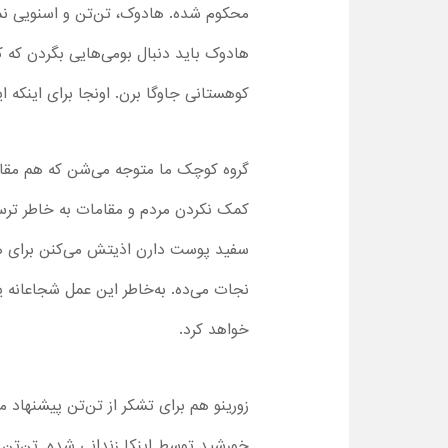
محکوم شده. هادوک، تن‌تن و اسنویی نمی
هادوک باید دنبال بومی‌هایی بگردن که ک
کوهستانی جاوگا برن. اونجا برای اینکه ا
گروه کوچک ما متوجه می‌شن که هم مقاما
کمک نکردن مردم و مقامات به خاطر ترس ا
سفید پوست دارن اذیتش می‌کنن برای همی
نجات می‌ده. به‌خاطر این عمل شجاعانه 
خواهد کرد.
زورینو هم برای تشکر از تن‌تن پیشنهاد م
خورشید توسط اینکا زندانی شده. تن‌تن م