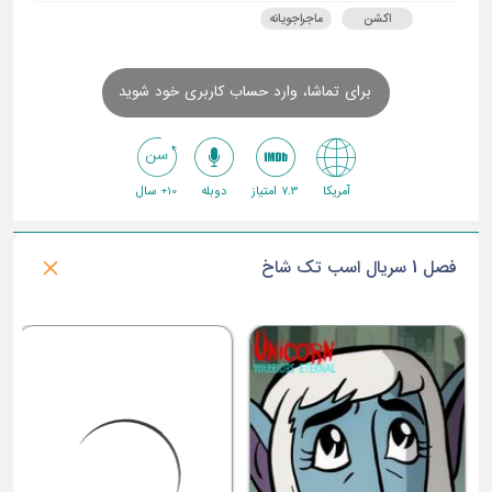
اکشن
ماجراجویانه
برای تماشا، وارد حساب کاربری خود شوید
آمریکا
7.3 امتیاز
دوبله
10+ سال
فصل 1 سریال اسب تک شاخ
ق