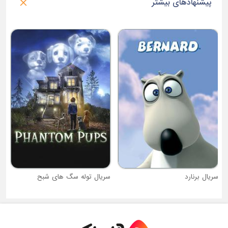
پیشنهادهای بیشتر
سر
سریال برنارد
سریال توله سگ های شبح