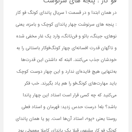
فو کار : پنجه های سرنوشت
در همان ابتدا و در قسمت 1 سریال پاندای کونگ فو کار
: پنجه های سرنوشت چهار پاندای کوچک و بامزه، یعنی
نوهای، جینگ، بائو و فن‌تانگ، وارد یک غار مخفی شده
و ناگهان قدرت افسانه‌ای چهار کونگ‌فوکار باستانی را به
خودشان جذب می‌کنند. البته که داشتن این قدرت‌ها
به‌تنهایی هیچ فایده‌ای ندارد و این چهار دوست کوچک
باید مهارت‌های کونگ‌فو را هم یاد بگیرند. خب فکر
می‌کنید که چه کسی قرار است استاد این چهار پاندا
باشد؟ بله! درست حدس زدید: قهرمان و استاد فعلی
روستا یعنی «پو»، استاد آن‌ها است. پو یا همان پاندای
کونگ فو کار مشهور، قبلا یک پاندای کاملا معمولی بود