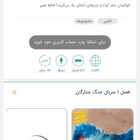
کهکشان سفر کرده و چیزهای تازه‌ای یاد می‌گیرند!
ادامه متن
اکشن
ماجراجویانه
برای تماشا، وارد حساب کاربری خود شوید
کانادا
5.9 امتیاز
دوبله
5+ سال
فصل 1 سریال جنگ ستارگان
ق