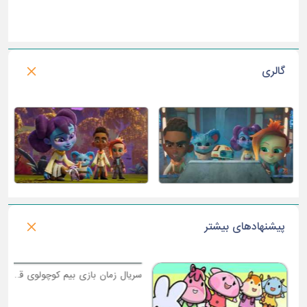
گالری
پیشنهادهای بیشتر
س