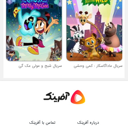
س
سریال ماداگاسکار : کمی وحشی
سریال شبح و مولی مک گی
درباره آفرینک
تماس با آفرینک