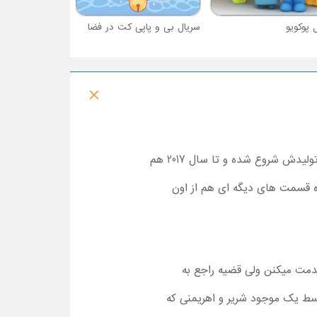
 پوکویو
سریال بی و پاپی کت در فضا
یکی از اون مجموعه های خفن و پرطرفدار هست که از سال 2001 تولیدش شروع شده و تا سال 2017 هم
ال از تولدش میگذره و همچنان قراره قسمت های دیگه ای هم از اون
دمت میکنن ولی قضیه راجع به
وسط یک موجود شریر و اهریمنی که