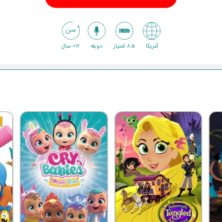
آمریکا
8.5 امتیاز
دوبله
12+ سال