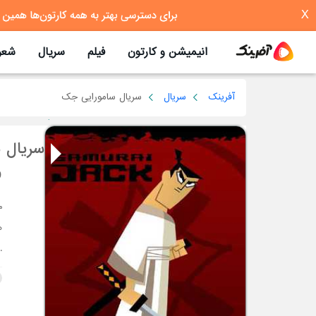
X
انیمیشن و کارتون
فیلم
سریال
شعر
آفرینک
سریال
سریال سامورایی جک
سریال 
)
.