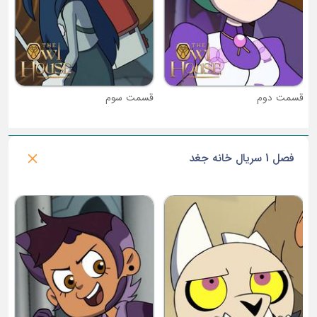
قسمت دوم
قسمت سوم
فصل 1 سریال خانه جغد
ق